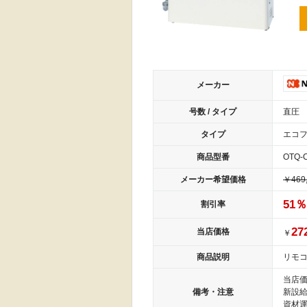
メーカー
号数 / タイプ
直圧
タイプ
エコ
商品型番
OTQ-
メーカー希望価格
￥469
51
％
割引率
27
当店価格
￥
商品説明
リモコ
当店
備考・注意
新設
資材