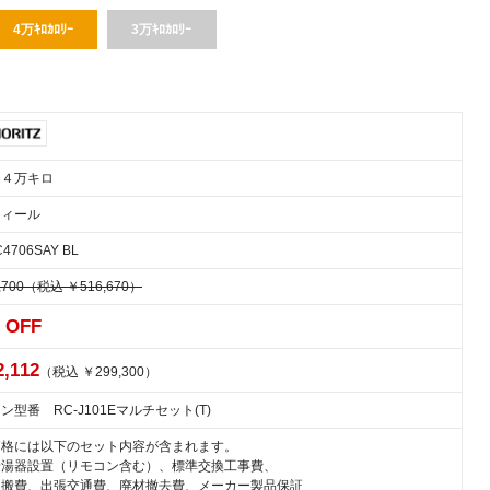
4万ｷﾛｶﾛﾘｰ
3万ｷﾛｶﾛﾘｰ
 ４万キロ
フィール
C4706SAY BL
,700（税込 ￥516,670）
 OFF
2,112
（税込 ￥299,300）
ン型番 RC-J101Eマルチセット(T)
価格には以下のセット内容が含まれます。
給湯器設置（リモコン含む）、標準交換工事費、
運搬費、出張交通費、廃材撤去費、メーカー製品保証