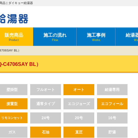
売商品 | ダイキョー給湯器
販売商品
施工の流れ
施工事例
給湯
Product
Flow
Works
Wa
06SAY BL）
4706SAY BL）
壁掛型
フルオート
オート
給湯専用
据置型
通常タイプ
エコジョーズ
エコフィール
24号
20号
16号
リモコンセット
ガス
石油
直圧
貯湯